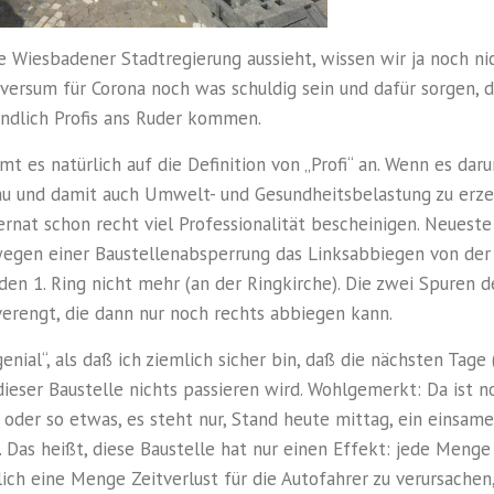
e Wiesbadener Stadtregierung aussieht, wissen wir ja noch nic
iversum für Corona noch was schuldig sein und dafür sorgen, 
ndlich Profis ans Ruder kommen.
t es natürlich auf die Definition von „Profi“ an. Wenn es dar
tau und damit auch Umwelt- und Gesundheitsbelastung zu er
nat schon recht viel Professionalität bescheinigen. Neueste 
wegen einer Baustellenabsperrung das Linksabbiegen von der
den 1. Ring nicht mehr (an der Ringkirche). Die zwei Spuren 
erengt, die dann nur noch rechts abbiegen kann.
genial“, als daß ich ziemlich sicher bin, daß die nächsten Tage 
 dieser Baustelle nichts passieren wird. Wohlgemerkt: Da ist 
der so etwas, es steht nur, Stand heute mittag, ein einsame
 Das heißt, diese Baustelle hat nur einen Effekt: jede Menge
ich eine Menge Zeitverlust für die Autofahrer zu verursachen,