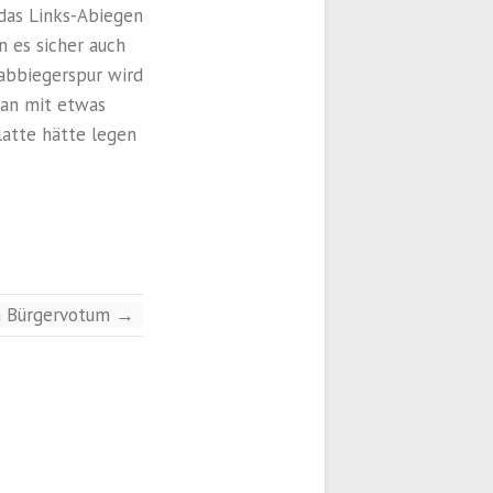
 das Links-Abiegen
n es sicher auch
abbiegerspur wird
 man mit etwas
latte hätte legen
ren Bürgervotum
→