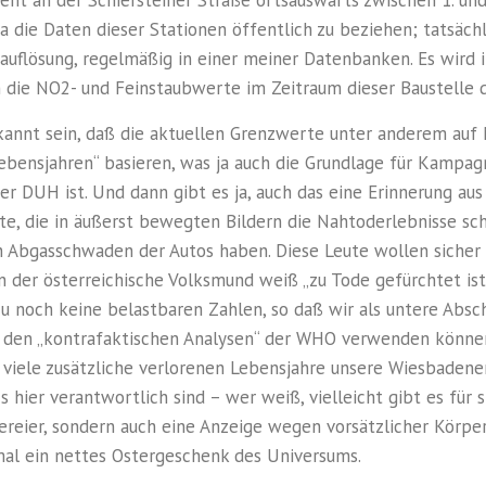
ja die Daten dieser Stationen öffentlich zu beziehen; tatsäch
auflösung, regelmäßig in einer meiner Datenbanken. Es wird i
h die NO2- und Feinstaubwerte im Zeitraum dieser Baustelle d
ekannt sein, daß die aktuellen Grenzwerte unter anderem auf
ebensjahren“ basieren, was ja auch die Grundlage für Kampag
r DUH ist. Und dann gibt es ja, auch das eine Erinnerung aus
ute, die in äußerst bewegten Bildern die Nahtoderlebnisse schi
n Abgasschwaden der Autos haben. Diese Leute wollen siche
 der österreichische Volksmund weiß „zu Tode gefürchtet ist
zu noch keine belastbaren Zahlen, so daß wir als untere Abs
s den „kontrafaktischen Analysen“ der WHO verwenden können
 viele zusätzliche verlorenen Lebensjahre unsere Wiesbadene
 hier verantwortlich sind – wer weiß, vielleicht gibt es für s
tereier, sondern auch eine Anzeige wegen vorsätzlicher Körpe
al ein nettes Ostergeschenk des Universums.