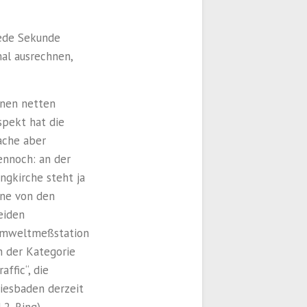
jede Sekunde
al ausrechnen,
inen netten
spekt hat die
ache aber
ennoch: an der
ingkirche steht ja
ine von den
eiden
mweltmeßstation
n der Kategorie
raffic“, die
iesbaden derzeit
 2. Ring).