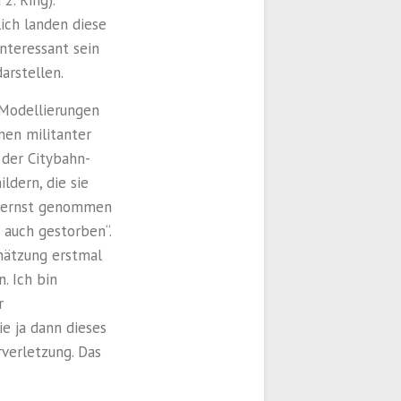
lich landen diese
nteressant sein
arstellen.
 Modellierungen
nen militanter
 der Citybahn-
ldern, die sie
r ernst genommen
 auch gestorben“.
chätzung erstmal
. Ich bin
r
ie ja dann dieses
rverletzung. Das