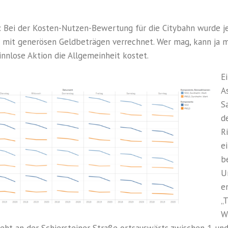
: Bei der Kosten-Nutzen-Bewertung für die Citybahn wurde 
“ mit generösen Geldbeträgen verrechnet. Wer mag, kann ja m
sinnlose Aktion die Allgemeinheit kostet.
E
A
S
d
R
e
b
U
e
„T
W
teht an der Schiersteiner Straße ortsauswärts zwischen 1. und