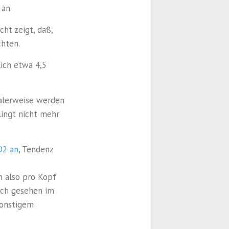
 an.
cht zeigt, daß,
chten.
lich etwa 4,5
malerweise werden
lingt nicht mehr
O2 an
, Tendenz
n also pro Kopf
sch gesehen im
sonstigem