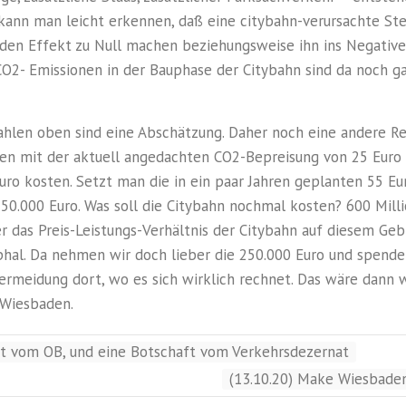
kann man leicht erkennen, daß eine citybahn-verursachte Ste
den Effekt zu Null machen beziehungsweise ihn ins Negative
CO2- Emissionen in der Bauphase der Citybahn sind da noch ga
Zahlen oben sind eine Abschätzung. Daher noch eine andere R
n mit der aktuell angedachten CO2-Bepreisung von 25 Euro
Euro kosten. Setzt man die in ein paar Jahren geplanten 55 Eu
0.000 Euro. Was soll die Citybahn nochmal kosten? 600 Milli
er das Preis-Leistungs-Verhältnis der Citybahn auf diesem Gebi
phal. Da nehmen wir doch lieber die 250.000 Euro und spenden
ermeidung dort, wo es sich wirklich rechnet. Das wäre dann w
Wiesbaden.
st vom OB, und eine Botschaft vom Verkehrsdezernat
(13.10.20) Make Wiesbade