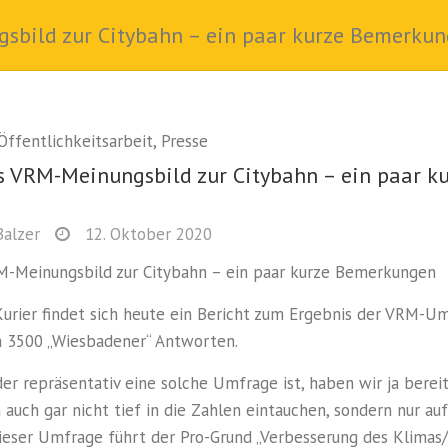
gsbild zur Citybahn – ein paar kurze Bemerku
Öffentlichkeitsarbeit
,
Presse
s VRM-Meinungsbild zur Citybahn – ein paar k
n
Balzer
12. Oktober 2020
RM-Meinungsbild zur Citybahn – ein paar kurze Bemerkungen
urier findet sich heute ein Bericht zum Ergebnis der VRM-Um
a 3500 „Wiesbadener“ Antworten.
der repräsentativ eine solche Umfrage ist, haben wir ja bere
h auch gar nicht tief in die Zahlen eintauchen, sondern nur au
ieser Umfrage führt der Pro-Grund „Verbesserung des Klimas/