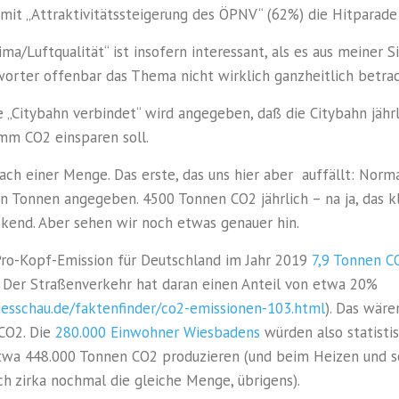
it „Attraktivitätssteigerung des ÖPNV“ (62%) die Hitparade
a/Luftqualität“ ist insofern interessant, als es aus meiner Si
rworter offenbar das Thema nicht wirklich ganzheitlich betra
 „Citybahn verbindet“ wird angegeben, daß die Citybahn jähr
mm CO2 einsparen soll.
ach einer Menge. Das erste, das uns hier aber auffällt: Nor
 Tonnen angegeben. 4500 Tonnen CO2 jährlich – na ja, das k
kend. Aber sehen wir noch etwas genauer hin.
 Pro-Kopf-Emission für Deutschland im Jahr 2019
7,9 Tonnen C
. Der Straßenverkehr hat daran einen Anteil von etwa 20%
esschau.de/faktenfinder/co2-emissionen-103.html
). Das wäre
CO2. Die
280.000 Einwohner Wiesbadens
würden also statisti
twa 448.000 Tonnen CO2 produzieren (und beim Heizen und 
h zirka nochmal die gleiche Menge, übrigens).