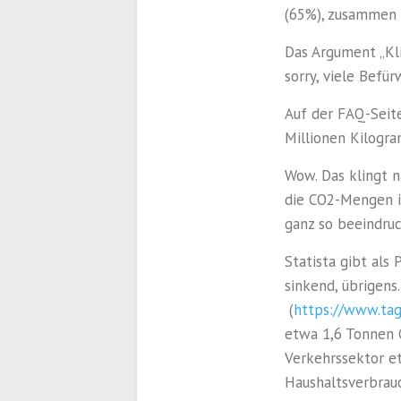
(65%), zusammen m
Das Argument „Klim
sorry, viele Befü
Auf der FAQ-Seite
Millionen Kilogra
Wow. Das klingt n
die CO2-Mengen in
ganz so beeindruc
Statista gibt als
sinkend, übrigens
(
https://www.tag
etwa 1,6 Tonnen 
Verkehrssektor e
Haushaltsverbrauc