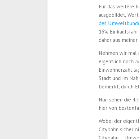
Für das weitere h
ausgebildet, Wer
des Umweltbund
16% Einkaufsfahrt
daher aus meiner 
Nehmen wir mal n
eigentlich noch a
Einwohnerzahl läg
Stadt und im Nah
bemerkt, durch El
Nun sehen die 4.
hier von bestenfa
Wobei der eigentl
Citybahn sicher n
Citybahn – Umweg