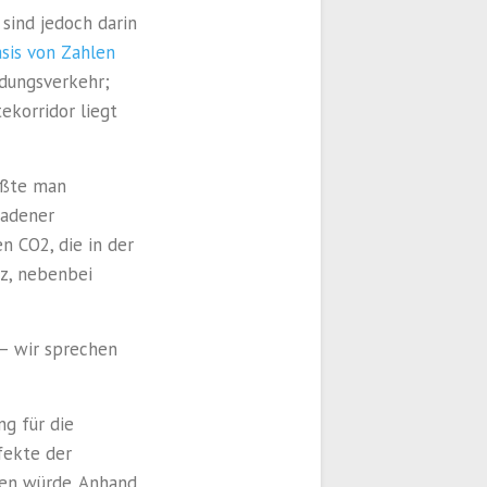
 sind jedoch darin
asis von Zahlen
ldungsverkehr;
ekorridor liegt
üßte man
badener
n CO2, die in der
z, nebenbei
 – wir sprechen
ng für die
ffekte der
hen würde. Anhand