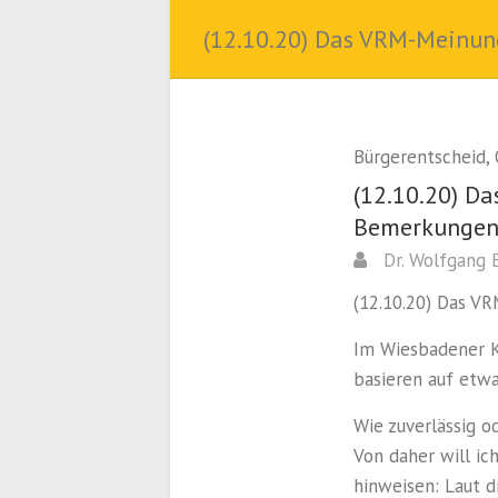
(12.10.20) Das VRM-Meinun
Bürgerentscheid
,
(12.10.20) Da
Bemerkunge
Dr. Wolfgang 
(12.10.20) Das V
Im Wiesbadener K
basieren auf etw
Wie zuverlässig o
Von daher will ic
hinweisen: Laut d