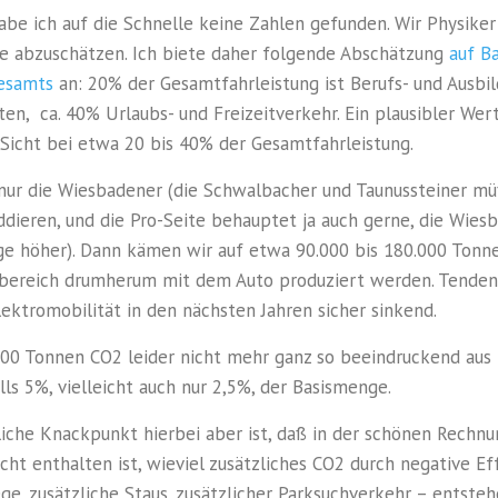
abe ich auf die Schnelle keine Zahlen gefunden. Wir Physiker
te abzuschätzen. Ich biete daher folgende Abschätzung
auf B
esamts
an: 20% der Gesamtfahrleistung ist Berufs- und Ausbi
en, ca. 40% Urlaubs- und Freizeitverkehr. Ein plausibler Wert
Sicht bei etwa 20 bis 40% der Gesamtfahrleistung.
ur die Wiesbadener (die Schwalbacher und Taunussteiner m
ddieren, und die Pro-Seite behauptet ja auch gerne, die Wies
e höher). Dann kämen wir auf etwa 90.000 bis 180.000 Tonne
bereich drumherum mit dem Auto produziert werden. Tenden
ektromobilität in den nächsten Jahren sicher sinkend.
500 Tonnen CO2 leider nicht mehr ganz so beeindruckend aus
lls 5%, vielleicht auch nur 2,5%, der Basismenge.
iche Knackpunkt hierbei aber ist, daß in der schönen Rechnu
icht enthalten ist, wieviel zusätzliches CO2 durch negative E
e, zusätzliche Staus, zusätzlicher Parksuchverkehr – entste