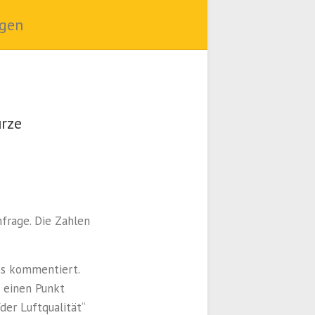
ngen
urze
frage. Die Zahlen
its kommentiert.
f einen Punkt
der Luftqualität“