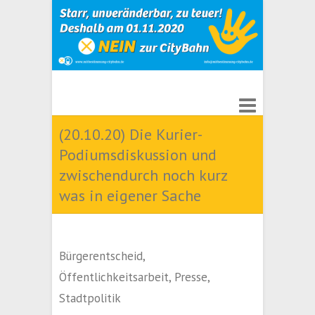
(20.10.20) Die Kurier-
Podiumsdiskussion und
zwischendurch noch kurz
was in eigener Sache
Bürgerentscheid
,
Öffentlichkeitsarbeit
,
Presse
,
Stadtpolitik